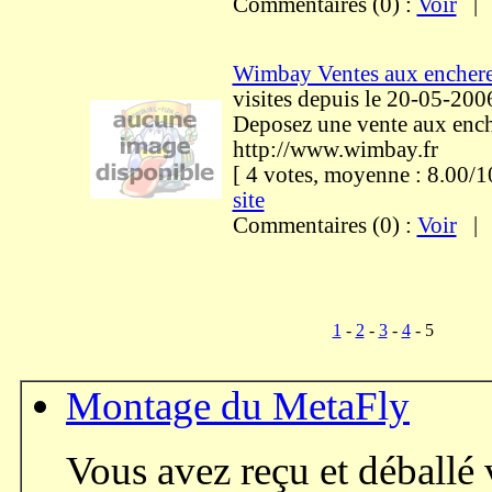
Commentaires (0) :
Voir
Wimbay Ventes aux enchere
visites
depuis le 20-05-200
Deposez une vente aux ench
http://www.wimbay.fr
[ 4 votes, moyenne : 8.00
site
Commentaires (0) :
Voir
1
-
2
-
3
-
4
- 5
Montage du MetaFly
Vous avez reçu et déballé 