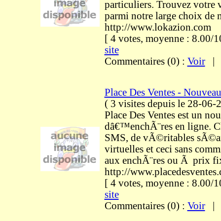
particuliers. Trouvez votre 
parmi notre large choix de
http://www.lokazion.com
[ 4 votes, moyenne : 8.00
site
Commentaires (0) :
Voir
Place Des Ventes - Nouveau
(
3 visites
depuis le 28-06-
Place Des Ventes est un nou
dâ€™enchÃ¨res en ligne. Cha
SMS, de vÃ©ritables sÃ©an
virtuelles et ceci sans comm
aux enchÃ¨res ou Ã prix fi
http://www.placedesventes
[ 4 votes, moyenne : 8.00
site
Commentaires (0) :
Voir