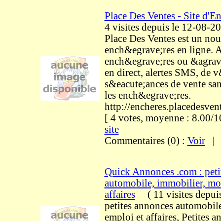
Place Des Ventes - Site d'En
4 visites
depuis le 12-08-2
Place Des Ventes est un nou
ench&egrave;res en ligne. A
ench&egrave;res ou &agrave
en direct, alertes SMS, de v
s&eacute;ances de vente sa
les ench&egrave;res.
http://encheres.placedesven
[ 4 votes, moyenne : 8.00
site
Commentaires (0) :
Voir
Quick Annonces .com : peti
automobile, immobilier, mo
affaires
(
11 visites
depui
petites annonces automobile
emploi et affaires, Petites a