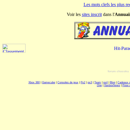
Les mots clefs les plus r
Voir les
sites inscrit
dans l'
Annuai
forum chocoku
Xbox 360
|
Gamecube
|
Consoles de jeux
|
Ps2
|
ps3
|
Team
|
ps4
|
Blog
|
Cadeaux 
One
|
XavboxNews
|
Pose 