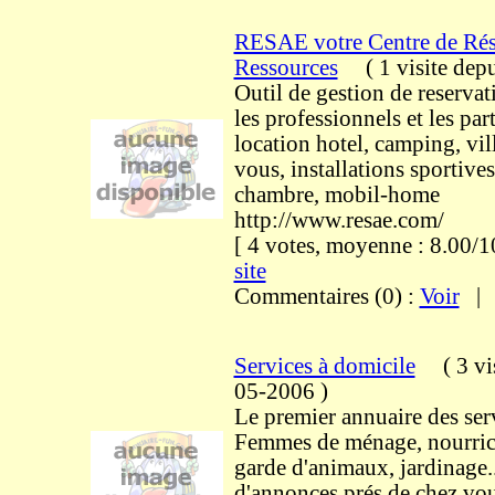
RESAE votre Centre de Rés
Ressources
(
1 visite
depu
Outil de gestion de reservat
les professionnels et les par
location hotel, camping, vill
vous, installations sportives,
chambre, mobil-home
http://www.resae.com/
[ 4 votes, moyenne : 8.00
site
Commentaires (0) :
Voir
Services à domicile
(
3 vi
05-2006
)
Le premier annuaire des ser
Femmes de ménage, nourrice,
garde d'animaux, jardinage..
d'annonces prés de chez vou