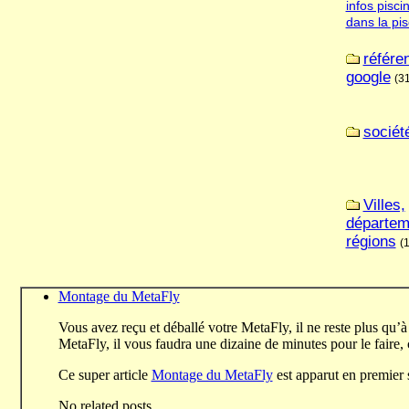
infos pisci
dans la pis
référe
google
(31
sociét
Villes,
départem
régions
(
Montage du MetaFly
Vous avez reçu et déballé votre MetaFly, il ne reste plus qu’à
MetaFly, il vous faudra une dizaine de minutes pour le fai
Ce super article
Montage du MetaFly
est apparut en premier
No related posts.