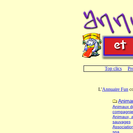
Top clics
Pr
L'
Annuaire Fun
co
Anima
Animaux d
compagnie
Animaux, 
sauvages
Association
spa