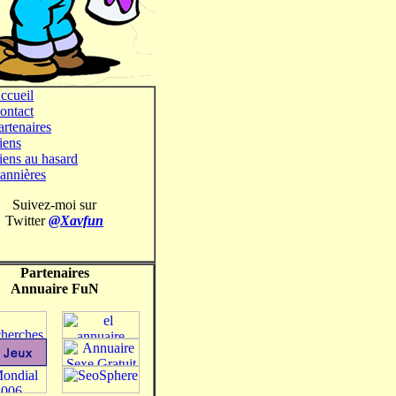
ccueil
ontact
artenaires
iens
iens au hasard
annières
Suivez-moi sur
Twitter
@Xavfun
Partenaires
Annuaire FuN