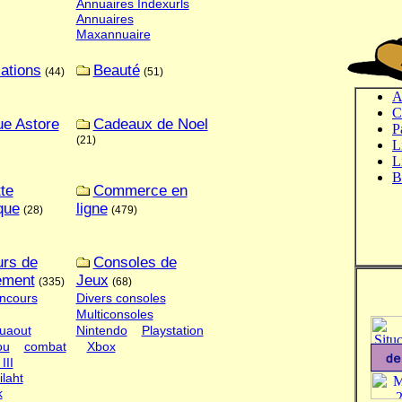
Annuaires Indexurls
Annuaires
Maxannuaire
ations
Beauté
(44)
(51)
A
C
ue Astore
Cadeaux de Noel
P
(21)
L
L
B
tte
Commerce en
que
ligne
(28)
(479)
rs de
Consoles de
ement
Jeux
(335)
(68)
ncours
Divers consoles
Multiconsoles
uaout
Nintendo
Playstation
ou
combat
Xbox
III
ilaht
k