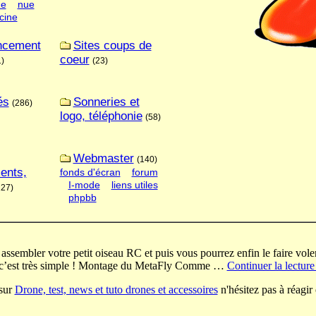
ne
nue
cine
ncement
Sites coups de
coeur
)
(23)
és
Sonneries et
(286)
logo, téléphonie
(58)
Webmaster
(140)
ents,
fonds d'écran
forum
I-mode
liens utiles
127)
phpbb
 assembler votre petit oiseau RC et puis vous pourrez enfin le faire vol
re, c’est très simple ! Montage du MetaFly Comme …
Continuer la lectur
 sur
Drone, test, news et tuto drones et accessoires
n'hésitez pas à réagir