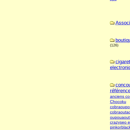
Associ
boutiq
(126)
cigare
electroni
concou
référenc
anciens co
Chocoku
cobraoupo
cobraouta
oupouaout 
crazyseo e
pinkorblac