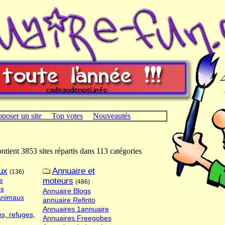
oposer un site
Top votes
Nouveautés
ntient 3853 sites répartis dans 113 catégories
ux
Annuaire et
(136)
e
moteurs
(486)
s
Annuaire Blogs
animaux
annuaire Refinto
Annuaires 1annuaire
s, refuges,
Annuaires Freegobes