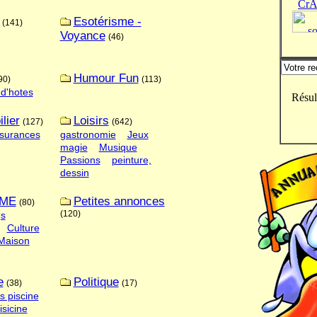
CrA
Esotérisme -
(141)
Voyance
(46)
Humour Fun
90)
(113)
d'hotes
Résul
lier
Loisirs
(127)
(642)
ssurances
gastronomie
Jeux
magie
Musique
Passions
peinture,
dessin
ME
Petites annonces
(80)
(120)
gs
Culture
 Maison
e
Politique
(38)
(17)
s piscine
isicine