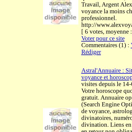
Travail, Argent Ale
voyance la moins ch
professionnel.
http://www.alexvoy
[ 6 votes, moyenne
Voter pour ce site
Commentaires (1) :
Rédiger
Astral'Annuaire : Si
voyance et horosco
visites
depuis le 14
Votre horoscope quo
gratuit. Annuaire o
(Search Engine Opti
de voyance, astrologi
divinatoires, numéro
divination. Liens en
en retour non obliga