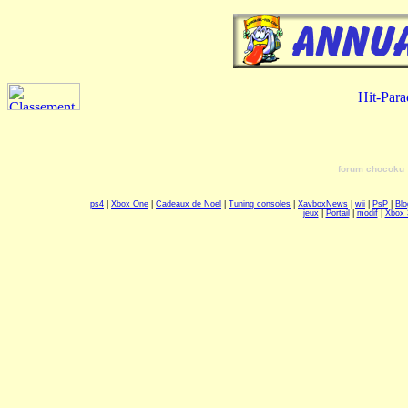
forum chocoku
ps4
|
Xbox One
|
Cadeaux de Noel
|
Tuning consoles
|
XavboxNews
|
wii
|
PsP
|
Blo
jeux
|
Portail
|
modif
|
Xbox 