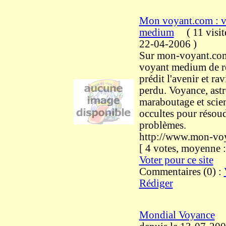
Mon voyant.com : 
medium
(
11 visi
22-04-2006
)
Sur mon-voyant.co
voyant medium de 
prédit l'avenir et ra
perdu. Voyance, astr
maraboutage et scie
occultes pour résou
problèmes.
http://www.mon-vo
[ 4 votes, moyenne
Voter pour ce site
Commentaires (0) :
Rédiger
Mondial Voyance