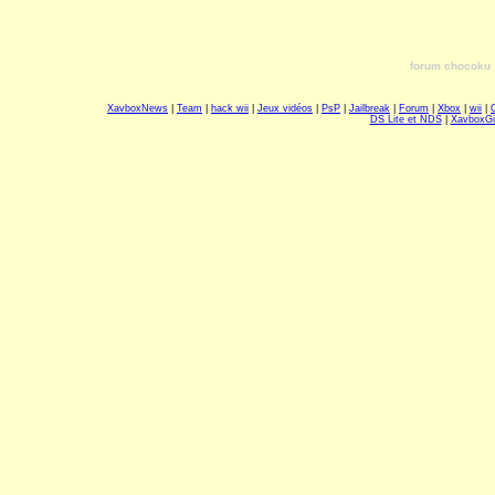
forum chocoku
XavboxNews
|
Team
|
hack wii
|
Jeux vidéos
|
PsP
|
Jailbreak
|
Forum
|
Xbox
|
wii
|
DS Lite et NDS
|
XavboxGi