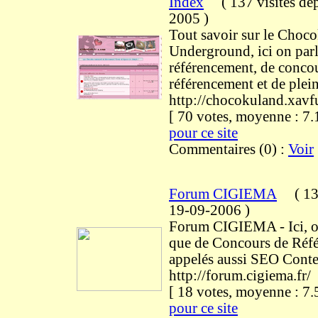
Index
(
137 visites
dep
2005
)
Tout savoir sur le Cho
Underground, ici on parl
référencement, de conco
référencement et de plein
http://chocokuland.xav
[ 70 votes, moyenne : 
pour ce site
Commentaires (0) :
Voir
Forum CIGIEMA
(
13
19-09-2006
)
Forum CIGIEMA - Ici, on
que de Concours de Réf
appelés aussi SEO Conte
http://forum.cigiema.fr/
[ 18 votes, moyenne : 
pour ce site