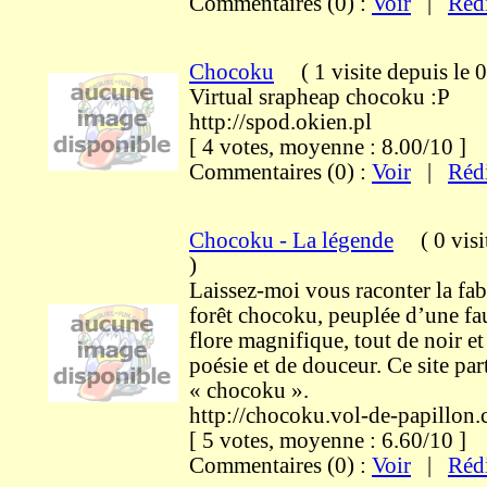
Commentaires (0) :
Voir
|
Réd
Chocoku
(
1 visite
depuis le 
Virtual srapheap chocoku :P
http://spod.okien.pl
[ 4 votes, moyenne : 8.00/10 
Commentaires (0) :
Voir
|
Réd
Chocoku - La légende
(
0 visi
)
Laissez-moi vous raconter la fab
forêt chocoku, peuplée d’une fau
flore magnifique, tout de noir e
poésie et de douceur. Ce site pa
« chocoku ».
http://chocoku.vol-de-papillon
[ 5 votes, moyenne : 6.60/10 
Commentaires (0) :
Voir
|
Réd