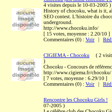
4 visites
depuis le 10-03-2005
)
History of chocoku, what is it, a
SEO contest. L'histoire du choc
underground.
http://www.chocoku.info/
[ 15 votes, moyenne : 2.20/10
Commentaires (0) :
Voir
|
Réd
CIGIEMA - Chocoku
(
2 visi
)
Chocoku - Concours de référe
http://www.cigiema.fr/chocoku/
[ 7 votes, moyenne : 6.29/10 
Commentaires (0) :
Voir
|
Réd
Rencontre les Chocoku Girls !
07-2005
)
Le célèbre club des Chocoku Gir