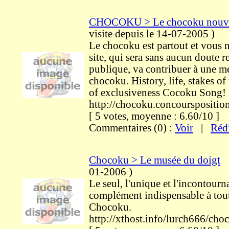
CHOCOKU > Le chocoku nouveau
visite
depuis le 14-07-2005
)
Le chocoku est partout et vous 
site, qui sera sans aucun doute r
publique, va contribuer à une m
chocoku. History, life, stakes o
of exclusiveness Cocoku Song!
http://chocoku.concourspositi
[ 5 votes, moyenne : 6.60/10 
Commentaires (0) :
Voir
|
Réd
Chocoku > Le musée du doigt
01-2006
)
Le seul, l'unique et l'incontour
complément indispensable à tou
Chocoku.
http://xthost.info/lurch666/ch