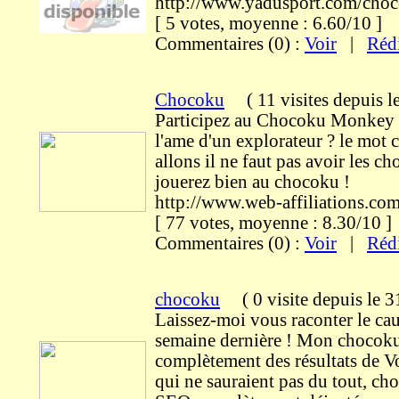
http://www.yadusport.com/cho
[ 5 votes, moyenne : 6.60/10 
Commentaires (0) :
Voir
|
Réd
Chocoku
(
11 visites
depuis l
Participez au Chocoku Monkey 
l'ame d'un explorateur ? le mot 
allons il ne faut pas avoir les c
jouerez bien au chocoku !
http://www.web-affiliations.co
[ 77 votes, moyenne : 8.30/10
Commentaires (0) :
Voir
|
Réd
chocoku
(
0 visite
depuis le 
Laissez-moi vous raconter le cauc
semaine dernière ! Mon chocoku 
complètement des résultats de Vo
qui ne sauraient pas du tout, ch