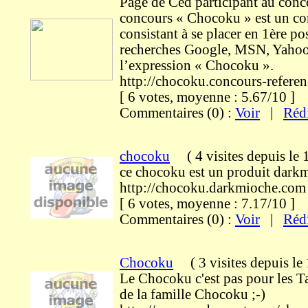
Page de Ced participant au con
concours « Chocoku » est un co
consistant à se placer en 1ère po
recherches Google, MSN, Yahoo 
l’expression « Chocoku ».
http://chocoku.concours-referen
[ 6 votes, moyenne : 5.67/10 
Commentaires (0) :
Voir
|
Réd
chocoku
(
4 visites
depuis le
ce chocoku est un produit dark
http://chocoku.darkmioche.com
[ 6 votes, moyenne : 7.17/10 
Commentaires (0) :
Voir
|
Réd
Chocoku
(
3 visites
depuis le
Le Chocoku c'est pas pour les Ta
de la famille Chocoku ;-)