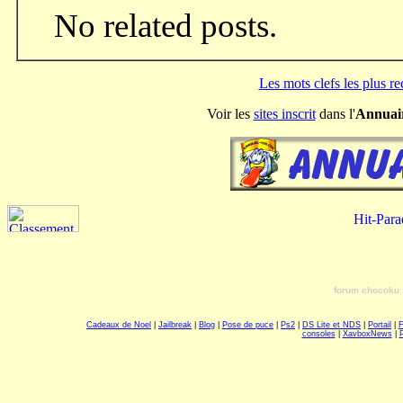
No related posts.
Les mots clefs les plus r
Voir les
sites inscrit
dans l'
Annuai
forum chocoku
Cadeaux de Noel
|
Jailbreak
|
Blog
|
Pose de puce
|
Ps2
|
DS Lite et NDS
|
Portail
|
consoles
|
XavboxNews
|