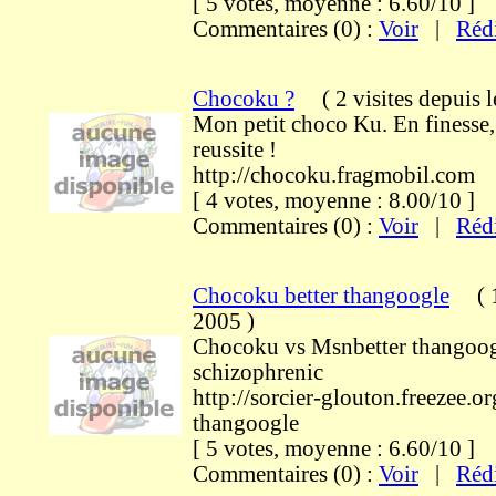
[ 5 votes, moyenne : 6.60/10 
Commentaires (0) :
Voir
|
Réd
Chocoku ?
(
2 visites
depuis 
Mon petit choco Ku. En finesse, 
reussite !
http://chocoku.fragmobil.com
[ 4 votes, moyenne : 8.00/10 
Commentaires (0) :
Voir
|
Réd
Chocoku better thangoogle
(
1
2005
)
Chocoku vs Msnbetter thangoog
schizophrenic
http://sorcier-glouton.freezee.
thangoogle
[ 5 votes, moyenne : 6.60/10 
Commentaires (0) :
Voir
|
Réd