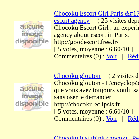
Chocoku Escort Girl Paris &#1
escort agency
(
25 visites
dep
Chocoku Escort Girl : an experim
agency about escort in Paris.
http://goodescort.free.fr/
[ 5 votes, moyenne : 6.60/10 
Commentaires (0) :
Voir
|
Réd
Chocoku glouton
(
2 visites
d
Chocoku glouton - L'encyclopé
que vous avez toujours voulu s
sans oser le demander...
http://chocoku.eclipsis.fr
[ 5 votes, moyenne : 6.60/10 
Commentaires (0) :
Voir
|
Réd
Chocoku just think chocoku. Pe