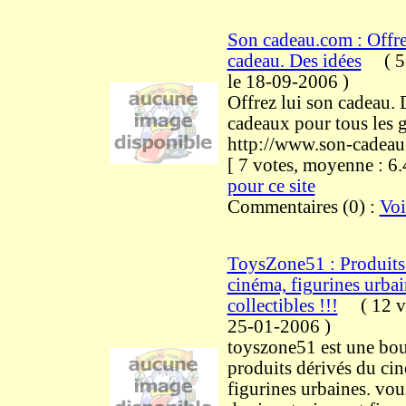
Son cadeau.com : Offre
cadeau. Des idées
(
5
le 18-09-2006
)
Offrez lui son cadeau. 
cadeaux pour tous les 
http://www.son-cadea
[ 7 votes, moyenne : 
pour ce site
Commentaires (0) :
Voi
ToysZone51 : Produits
cinéma, figurines urbai
collectibles !!!
(
12 v
25-01-2006
)
toyszone51 est une bou
produits dérivés du cin
figurines urbaines. vou