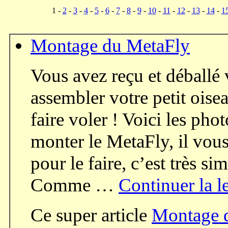
1 -
2
-
3
-
4
-
5
-
6
-
7
-
8
-
9
-
10
-
11
-
12
-
13
-
14
-
1
Montage du MetaFly
Vous avez reçu et déballé 
assembler votre petit oise
faire voler ! Voici les ph
monter le MetaFly, il vou
pour le faire, c’est très 
Comme …
Continuer la l
Ce super article
Montage 