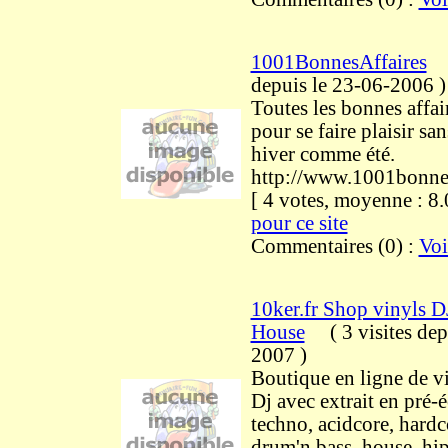
1001BonnesAffaires
depuis le 23-06-2006
)
Toutes les bonnes affair
pour se faire plaisir san
hiver comme été.
http://www.1001bonnes
[ 4 votes, moyenne : 
pour ce site
Commentaires (0) :
Voi
10ker.fr Shop vinyls 
House
(
3 visites
dep
2007
)
Boutique en ligne de v
Dj avec extrait en pré-
techno, acidcore, hardc
drum'n bass, house, hi