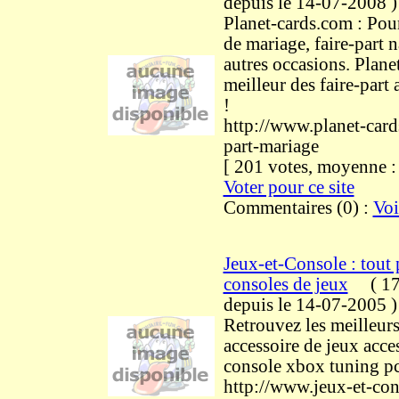
depuis le 14-07-2008
)
Planet-cards.com : Pour
de mariage, faire-part n
autres occasions. Planet 
meilleur des faire-part 
!
http://www.planet-card
part-mariage
[ 201 votes, moyenne 
Voter pour ce site
Commentaires (0) :
Voi
Jeux-et-Console : tout
consoles de jeux
(
17
depuis le 14-07-2005
)
Retrouvez les meilleur
accessoire de jeux acce
console xbox tuning p
http://www.jeux-et-co