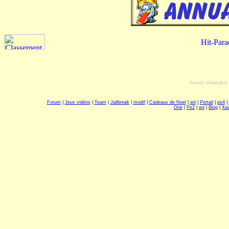
forum chocoku
Forum
|
Jeux vidéos
|
Team
|
Jailbreak
|
modif
|
Cadeaux de Noel
|
wii
|
Portail
|
ps4
|
One
|
Ps2
|
wii
|
Blog
|
Xav