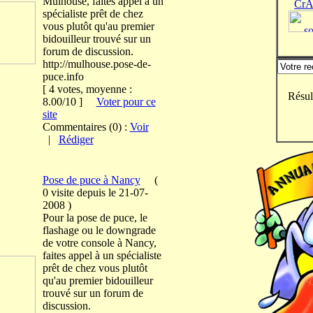
Mulhouse, faites appel à un
CrA
spécialiste prêt de chez
vous plutôt qu'au premier
bidouilleur trouvé sur un
forum de discussion.
http://mulhouse.pose-de-
puce.info
[ 4 votes, moyenne :
Résul
8.00/10 ]
Voter pour ce
site
Commentaires (0) :
Voir
|
Rédiger
Pose de puce à Nancy
(
0 visite
depuis le 21-07-
2008
)
Pour la pose de puce, le
flashage ou le downgrade
de votre console à Nancy,
faites appel à un spécialiste
prêt de chez vous plutôt
qu'au premier bidouilleur
trouvé sur un forum de
discussion.