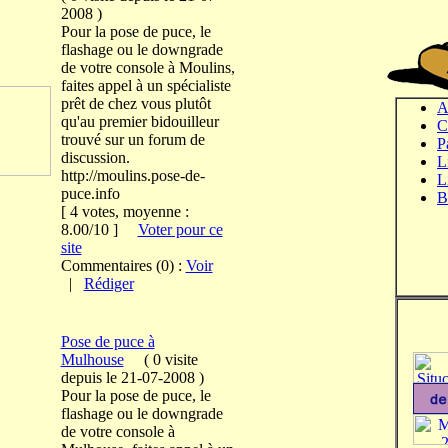
2008
)
Pour la pose de puce, le
flashage ou le downgrade
de votre console à Moulins,
faites appel à un spécialiste
prêt de chez vous plutôt
A
qu'au premier bidouilleur
C
trouvé sur un forum de
P
discussion.
L
http://moulins.pose-de-
L
puce.info
B
[ 4 votes, moyenne :
8.00/10 ]
Voter pour ce
site
Commentaires (0) :
Voir
|
Rédiger
Pose de puce à
Mulhouse
(
0 visite
depuis le 21-07-2008
)
Pour la pose de puce, le
flashage ou le downgrade
de votre console à