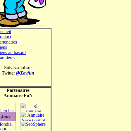
ccueil
ontact
artenaires
iens
iens au hasard
annières
Suivez-moi sur
Twitter
@Xavfun
Partenaires
Annuaire FuN