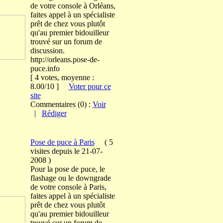
de votre console à Orléans,
faites appel à un spécialiste
prêt de chez vous plutôt
qu'au premier bidouilleur
trouvé sur un forum de
discussion.
http://orleans.pose-de-
puce.info
[ 4 votes, moyenne :
8.00/10 ]
Voter pour ce
site
Commentaires (0) :
Voir
|
Rédiger
Pose de puce à Paris
(
5
visites
depuis le 21-07-
2008
)
Pour la pose de puce, le
flashage ou le downgrade
de votre console à Paris,
faites appel à un spécialiste
prêt de chez vous plutôt
qu'au premier bidouilleur
trouvé sur un forum de