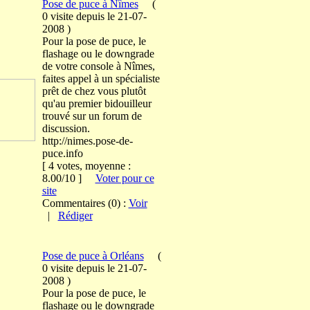
Pose de puce à Nîmes
(
0 visite
depuis le 21-07-
2008
)
Pour la pose de puce, le
flashage ou le downgrade
de votre console à Nîmes,
faites appel à un spécialiste
prêt de chez vous plutôt
qu'au premier bidouilleur
trouvé sur un forum de
discussion.
http://nimes.pose-de-
puce.info
[ 4 votes, moyenne :
8.00/10 ]
Voter pour ce
site
Commentaires (0) :
Voir
|
Rédiger
Pose de puce à Orléans
(
0 visite
depuis le 21-07-
2008
)
Pour la pose de puce, le
flashage ou le downgrade