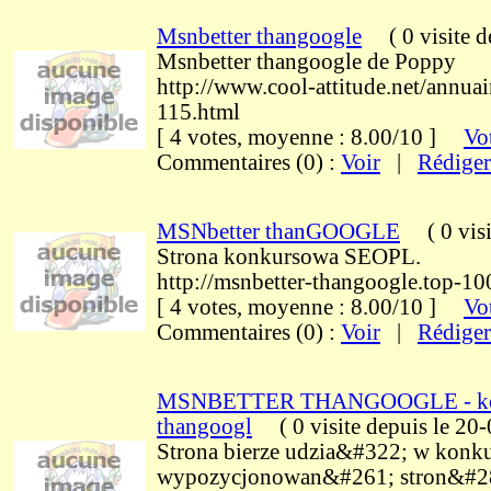
Msnbetter thangoogle
(
0 visite
d
Msnbetter thangoogle de Poppy
http://www.cool-attitude.net/annua
115.html
[ 4 votes, moyenne : 8.00/10 ]
Vot
Commentaires (0) :
Voir
|
Rédiger
MSNbetter thanGOOGLE
(
0 vis
Strona konkursowa SEOPL.
http://msnbetter-thangoogle.top-10
[ 4 votes, moyenne : 8.00/10 ]
Vot
Commentaires (0) :
Voir
|
Rédiger
MSNBETTER THANGOOGLE - konk
thangoogl
(
0 visite
depuis le 20
Strona bierze udzia&#322; w konk
wypozycjonowan&#261; stron&#28