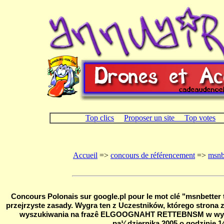
Top clics
Proposer un site
Top votes
Accueil
=>
concours de référencement
=>
msnb
Concours Polonais sur google.pl pour le mot clé "msnbetter
przejrzyste zasady. Wygra ten z Uczestników, którego strona 
wyszukiwania na frazê ELGOOGNAHT RETTEBNSM w wyszu
pa¼dziernika 2005 o godzinie 1