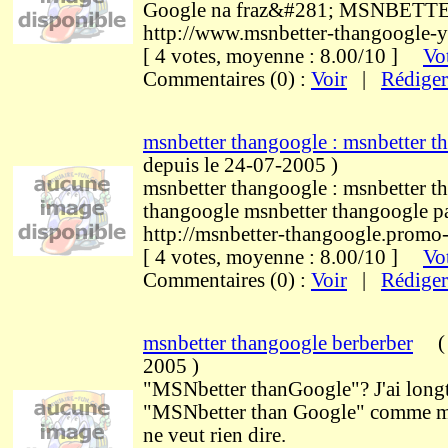
Google na fraz&#281; MSNBE
http://www.msnbetter-thangoogle-ya
[ 4 votes, moyenne : 8.00/10 ]
Vot
Commentaires (0) :
Voir
|
Rédiger
msnbetter thangoogle : msnbetter t
depuis le 24-07-2005
)
msnbetter thangoogle : msnbetter t
thangoogle msnbetter thangoogle p
http://msnbetter-thangoogle.promo
[ 4 votes, moyenne : 8.00/10 ]
Vot
Commentaires (0) :
Voir
|
Rédiger
msnbetter thangoogle berberber
(
2005
)
"MSNbetter thanGoogle"? J'ai longte
"MSNbetter than Google" comme me
ne veut rien dire.