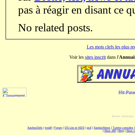
pas à réagir en disant ce 
No related posts.
Les mots clefs les plus r
Voir les
sites inscrit
dans l'
Annuai
forum chocoku
XavboxGirls
|
modif
|
Forum
|
DS Lite et NDS
|
ps4
|
XavboxNews
|
Tuning consoles
|
Xbox 360
|
Blog
|
Xbox 