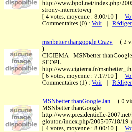
http://www.bpol.net/index.php/200
strony-internetowej
[ 4 votes, moyenne : 8.00/10 ]
Vot
Commentaires (0) :
Voir
|
Rédiger
msnbetter thangoogle Crazy
(
2 v
)
CIGIEMA - MSNbetter thanGoogle 
SEOPL
http://www.cigiema.fr/msnbetter_t
[ 6 votes, moyenne : 7.17/10 ]
Vot
Commentaires (1) :
Voir
|
Rédiger
MSNbetter thanGoogle Jan
(
0 vi
MSNbetter thanGoogle
http://www.presidentielle-2007.net/
glouton/index.php/2005/07/18/19-
[ 4 votes, moyenne : 8.00/10 ]
Vot