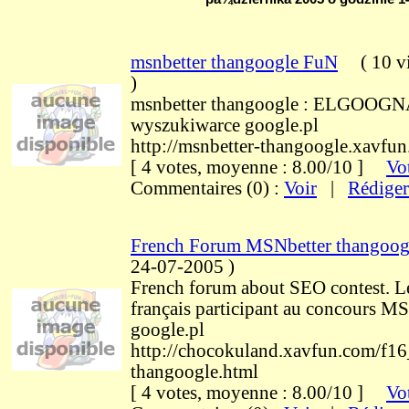
msnbetter thangoogle FuN
(
10 vi
)
msnbetter thangoogle : ELGO
wyszukiwarce google.pl
http://msnbetter-thangoogle.xavfu
[ 4 votes, moyenne : 8.00/10 ]
Vot
Commentaires (0) :
Voir
|
Rédiger
French Forum MSNbetter thangoog
24-07-2005
)
French forum about SEO contest. Le 
français participant au concours M
google.pl
http://chocokuland.xavfun.com/f1
thangoogle.html
[ 4 votes, moyenne : 8.00/10 ]
Vot