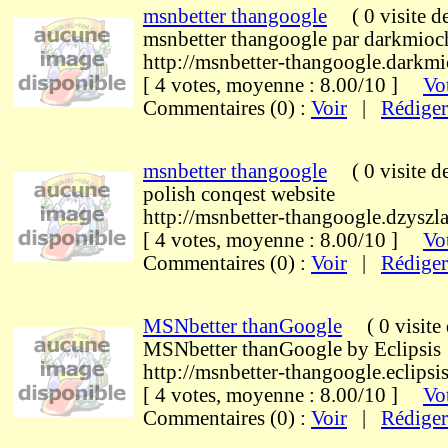
msnbetter thangoogle
(
0 visite
d
msnbetter thangoogle par darkmioc
http://msnbetter-thangoogle.darkm
[ 4 votes, moyenne : 8.00/10 ]
Vot
Commentaires (0) :
Voir
|
Rédiger
msnbetter thangoogle
(
0 visite
d
polish conqest website
http://msnbetter-thangoogle.dzyszla
[ 4 votes, moyenne : 8.00/10 ]
Vot
Commentaires (0) :
Voir
|
Rédiger
MSNbetter thanGoogle
(
0 visite
MSNbetter thanGoogle by Eclipsis
http://msnbetter-thangoogle.eclipsis
[ 4 votes, moyenne : 8.00/10 ]
Vot
Commentaires (0) :
Voir
|
Rédiger