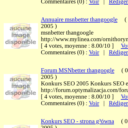
Commentaires (0) :
Voir
|
Rédiger
Annuaire msnbetter thangoogle
(
2005
)
msnbetter thangoogle
http://www.mylinea.com/ornithory
[ 4 votes, moyenne : 8.00/10 ]
Vot
Commentaires (0) :
Voir
|
Rédiger
Forum MSNbetter thangoogle
(
0
2005
)
Konkurs SEO 2005 Konkurs SEO e
http://forum.optymalizacja.com/fo
[ 4 votes, moyenne : 8.00/10 ]
Vot
Commentaires (0) :
Voir
|
Rédiger
Konkurs SEO - strona g³ówna
(
0
2005
)