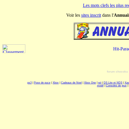
Les mots clefs les plus r
Voir les
sites inscrit
dans l'
Annuai
forum chocoku
ps3
|
Pose de puce
|
Xbox
|
Cadeaux de Noel
|
Xbox One
|
wii
|
DS Lite et NDS
|
Xa
modif
|
Consoles de jeux
|