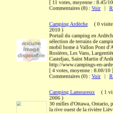
[ 11 votes, moyenne : 8.45/
Commentaires (8) :
Voir
|
R
Camping Ardèche
(
0 visit
2010
)
Portail du camping en Ardèch
sélection de terrains de campi
mobil home à Vallon Pont d'A
Rosières, Les Vans, Largentiè
Casteljau, Saint Martin d'Ard
http://www.campings-en-ard
[ 4 votes, moyenne : 8.00/1
Commentaires (0) :
Voir
|
R
Camping Lamoureux
(
1 vi
2006
)
30 milles d'Ottawa, Ontario, p
la rive ouest de la rivière Li