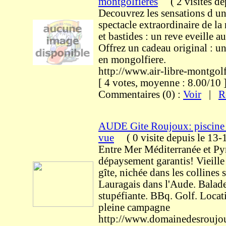
montgolfières
(
2 visites
de
Decouvrez les sensations d un 
spectacle extraordinaire de la
et bastides : un reve eveille a
Offrez un cadeau original : u
en mongolfiere.
http://www.air-libre-montgol
[ 4 votes, moyenne : 8.00/1
Commentaires (0) :
Voir
|
R
AUDE Gite Roujoux: piscine s
vue
(
0 visite
depuis le 13
Entre Mer Méditerranée et Py
dépaysement garantis! Vieille
gîte, nichée dans les collines
Lauragais dans l'Aude. Balade
stupéfiante. BBq. Golf. Locat
pleine campagne
http://www.domainedesroujou