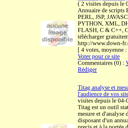
(
2 visites
depuis le
Annuaire de scripts
PERL, JSP, JAVASC
PYTHON, XML, D
FLASH, C & C++, 
télécharger gratuite
http://www.down-fr.
[ 4 votes, moyenne 
Voter pour ce site
Commentaires (0) :
Rédiger
Titag analyse et mes
l'audience de vos sit
visites
depuis le 04
Titag est un outil sta
mesure et d'analyse 
disposant d'un annuai
precis et à la portée 