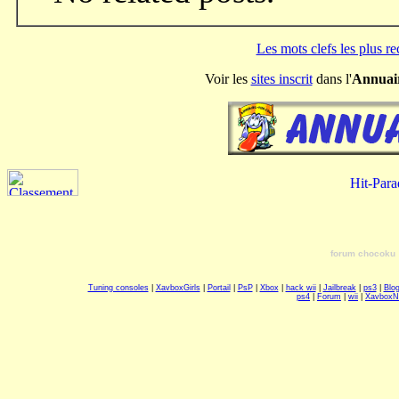
Les mots clefs les plus r
Voir les
sites inscrit
dans l'
Annuai
forum chocoku
Tuning consoles
|
XavboxGirls
|
Portail
|
PsP
|
Xbox
|
hack wii
|
Jailbreak
|
ps3
|
Blo
ps4
|
Forum
|
wii
|
Xavbox