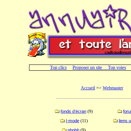
Top clics
Proposer un site
Top votes
Accueil
=>
Webmaster
fonds d'écran
(9)
for
I-mode
(11)
liens u
phpbb
(9)