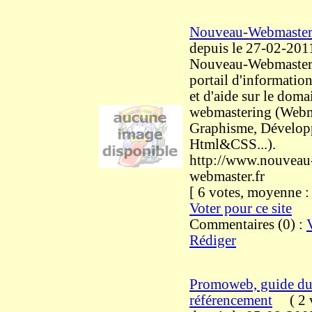
Nouveau-Webmaste
depuis le 27-02-201
Nouveau-Webmaster.f
portail d'informatio
et d'aide sur le doma
webmastering (Webm
Graphisme, Dévelop
Html&CSS...).
http://www.nouveau
webmaster.fr
[ 6 votes, moyenne 
Voter pour ce site
Commentaires (0) :
Rédiger
Promoweb, guide d
référencement
(
2 v