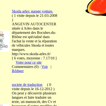
Skoda arles: garage voiture.
(
1 visite
depuis le 21-03-2008
)
ANGEVIN AUTOCENTER
située à Arles dans le
département des Bocuhes-du-
Rhône est spécialisé dans
l'achat la vente et la réparation
de véhicules Skoda et toutes
marques.
http://www.skoda-arles.fr/
[ 6 votes, moyenne : 7.17/10 ]
Voter pour ce site
Commentaires (0) :
Voir
|
Rédiger
societe de traduction
(
0
visite
depuis le 16-12-2012
)
On peut y découvrir plusieurs
langues et faire traduire un
texte, un manuscrit, des Cv et
beaucoup d’autres modèles de