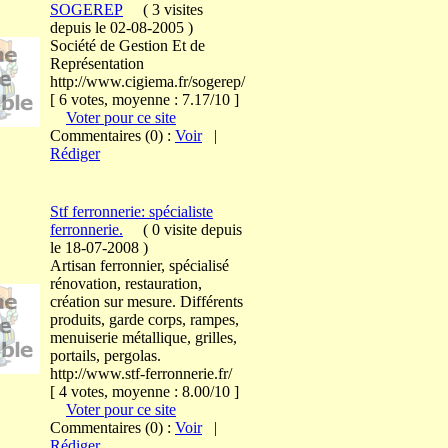
SOGEREP
(
3 visites
depuis le 02-08-2005
)
Société de Gestion Et de
Représentation
http://www.cigiema.fr/sogerep/
[ 6 votes, moyenne : 7.17/10 ]
Voter pour ce site
Commentaires (0) :
Voir
|
Rédiger
Stf ferronnerie: spécialiste
ferronnerie.
(
0 visite
depuis
le 18-07-2008
)
Artisan ferronnier, spécialisé
rénovation, restauration,
création sur mesure. Différents
produits, garde corps, rampes,
menuiserie métallique, grilles,
portails, pergolas.
http://www.stf-ferronnerie.fr/
[ 4 votes, moyenne : 8.00/10 ]
Voter pour ce site
Commentaires (0) :
Voir
|
Rédiger