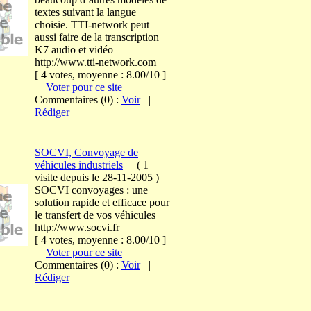
textes suivant la langue
choisie. TTI-network peut
aussi faire de la transcription
K7 audio et vidéo
http://www.tti-network.com
[ 4 votes, moyenne : 8.00/10 ]
Voter pour ce site
Commentaires (0) :
Voir
|
Rédiger
SOCVI, Convoyage de
véhicules industriels
(
1
visite
depuis le 28-11-2005
)
SOCVI convoyages : une
solution rapide et efficace pour
le transfert de vos véhicules
http://www.socvi.fr
[ 4 votes, moyenne : 8.00/10 ]
Voter pour ce site
Commentaires (0) :
Voir
|
Rédiger