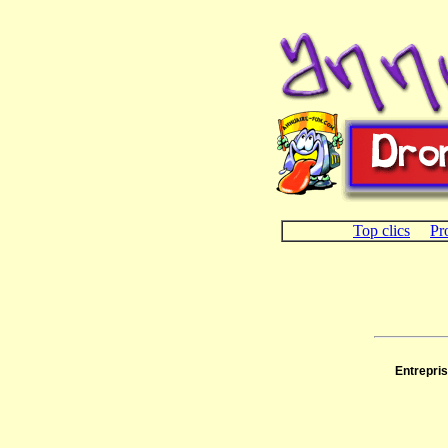
Top clics
Pr
Entrepris