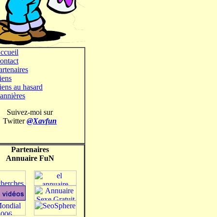
ccueil
ontact
artenaires
iens
iens au hasard
annières
Suivez-moi sur
Twitter
@Xavfun
Partenaires
Annuaire FuN