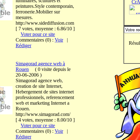
luminaires, scultures et
CrA
peintures.Style contemporain,
ferronerie.Mobilier sur
mesures.
http://www.sidediffusion.com
[ 7 votes, moyenne : 6.86/10 ]
Voter pour ce site
Commentaires (0) :
Voir
|
Résul
Rédiger
Simagorad agence web à
Rouen
(
0 visite
depuis le
20-06-2006
)
Simagorad agence web,
creation de site Internet,
Hebergement de sites internet
professionnels, referencement
web et marketing Internet a
Rouen.
http://www.simagorad.com/
[ 4 votes, moyenne : 8.00/10 ]
Voter pour ce site
Commentaires (0) :
Voir
|
Rédiger