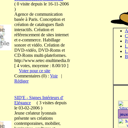
(
0 visite
depuis le 16-11-2006
)
Agence de communication
basée à Paris. Conception et
création de catalogues flash
interactifs. Création et
A
référencement de sites internet
C
et e-commerce. Habillage
P
sonore et vidéo. Création de
L
DVD-vidéo, DVD-Roms et
L
CD-Roms multi-plateformes.
B
http://www.setec-multimedia.fr
[ 4 votes, moyenne : 8.00/10 ]
Voter pour ce site
Commentaires (0) :
Voir
|
Rédiger
SID'E - Signes Intérieurs d'
Elégance
(
3 visites
depuis
le 03-02-2006
)
Jeune créateur lyonnais
présente ses créations
contemporaines, mobilier,