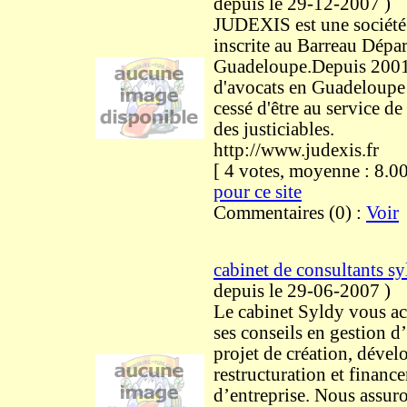
depuis le 29-12-2007
)
JUDEXIS est une société
inscrite au Barreau Dépar
Guadeloupe.Depuis 2001 
d'avocats en Guadeloup
cessé d'être au service de 
des justiciables.
http://www.judexis.fr
[ 4 votes, moyenne : 8
pour ce site
Commentaires (0) :
Voir
cabinet de consultants s
depuis le 29-06-2007
)
Le cabinet Syldy vous 
ses conseils en gestion d’
projet de création, déve
restructuration et financ
d’entreprise. Nous assuro