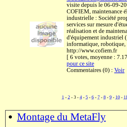
visite
depuis le 06-09-2
COFIEM, maintenance él
industrielle : Société pr
services sur mesure d'étu
réalisation et de mainten
d'équipement industriel (
informatique, robotique,
http://www.cofiem.fr
[ 6 votes, moyenne : 7
pour ce site
Commentaires (0) :
Voir
1
-
2
- 3 -
4
-
5
-
6
-
7
-
8
-
9
-
10
-
1
Montage du MetaFly