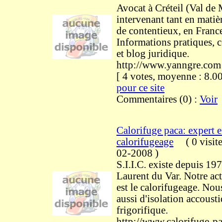
Avocat à Créteil (Val de 
intervenant tant en matiè
de contentieux, en France 
Informations pratiques, co
et blog juridique.
http://www.yanngre.com
[ 4 votes, moyenne : 8
pour ce site
Commentaires (0) :
Voir
Calorifuge paca: expert 
calorifugeage
(
0 visit
02-2008
)
S.I.I.C. existe depuis 197
Laurent du Var. Notre act
est le calorifugeage. No
aussi d'isolation accoust
frigorifique.
http://www.calorifuge-p