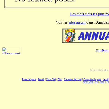
Les mots clefs les plus r
Voir les
sites inscrit
dans l'
Annuai
forum chocoku
Pose de puce
|
Portail
|
Xbox 360
|
Blog
|
Cadeaux de Noel
|
Consoles de jeux
|
modif
Xbox One
|
wii
|
Xbox
|
P