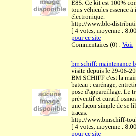
E85. Ce kit est 100% co
tous véhicules essence à 
électronique.
http://www.blc-distribut
[ 4 votes, moyenne : 8
pour ce site
Commentaires (0) :
Voir
bm schiff: maintenance b
visite
depuis le 29-06-2
BM SCHIFF c'est la main
bateau : carénage, entret
pose d'appareillage. Le t
préventif et curatif osmos
une façon simple de se li
tracas.
http://www.bmschiff-tou
[ 4 votes, moyenne : 8
pour ce site