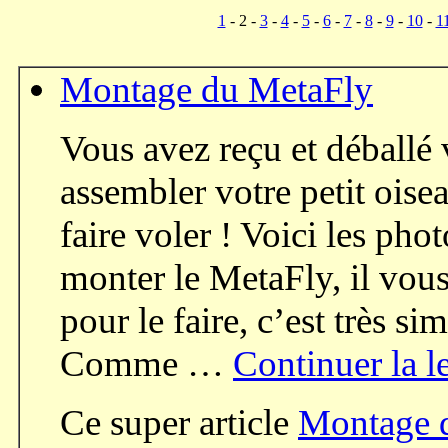
1
- 2 -
3
-
4
-
5
-
6
-
7
-
8
-
9
-
10
-
1
Montage du MetaFly
Vous avez reçu et déballé 
assembler votre petit oise
faire voler ! Voici les ph
monter le MetaFly, il vou
pour le faire, c’est très 
Comme …
Continuer la l
Ce super article
Montage 