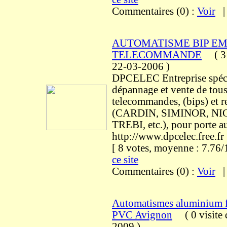
Commentaires (0) :
Voir
AUTOMATISME BIP E
TELECOMMANDE
(
3 
22-03-2006
)
DPCELEC Entreprise spécia
dépannage et vente de tous
telecommandes, (bips) et r
(CARDIN, SIMINOR, NI
TREBI, etc.), pour porte a
http://www.dpcelec.free.fr
[ 8 votes, moyenne : 7.7
ce site
Commentaires (0) :
Voir
Automatismes aluminium fe
PVC Avignon
(
0 visite
2009
)