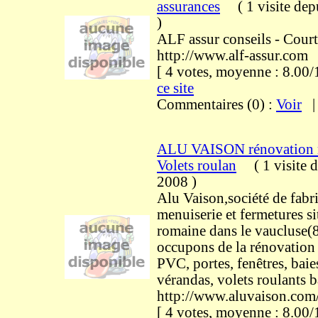
assurances
(
1 visite
dep
)
ALF assur conseils - Court
http://www.alf-assur.com
[ 4 votes, moyenne : 8.0
ce site
Commentaires (0) :
Voir
ALU VAISON rénovation 
Volets roulan
(
1 visite
d
2008
)
Alu Vaison,société de fabr
menuiserie et fermetures si
romaine dans le vaucluse(
occupons de la rénovatio
PVC, portes, fenêtres, baies
vérandas, volets roulants b
http://www.aluvaison.com
[ 4 votes, moyenne : 8.0