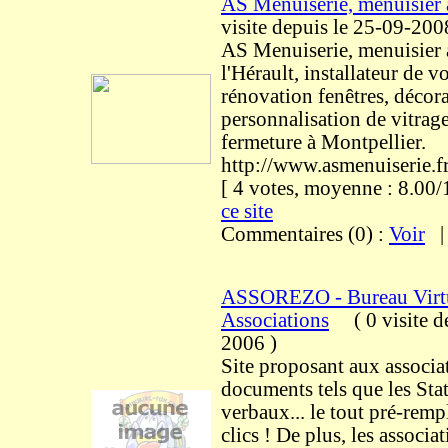
AS Menuiserie, menuisier 
visite
depuis le 25-09-200
AS Menuiserie, menuisier 
l'Hérault, installateur de vo
rénovation fenêtres, décor
personnalisation de vitrage
fermeture à Montpellier.
http://www.asmenuiserie.f
[ 4 votes, moyenne : 8.0
ce site
Commentaires (0) :
Voir
ASSOREZO - Bureau Virtu
Associations
(
0 visite
d
2006
)
Site proposant aux associa
documents tels que les Stat
verbaux... le tout pré-remp
clics ! De plus, les associa