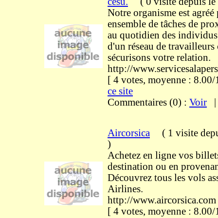
cesu.
(
0 visite
depuis l
Notre organisme est agréé 
ensemble de tâches de prox
au quotidien des individus
d'un réseau de travailleur
sécurisons votre relation.
http://www.servicesalaper
[ 4 votes, moyenne : 8.0
ce site
Commentaires (0) :
Voir
Aircorsica
(
1 visite
dep
)
Achetez en ligne vos billet
destination ou en provenan
Découvrez tous les vols a
Airlines.
http://www.aircorsica.com
[ 4 votes, moyenne : 8.0